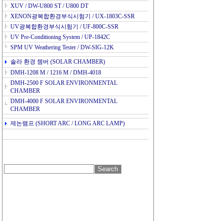
XUV / DW-U800 ST / U800 DT
XENON광복합환경부식시험기 / UX-1803C-SSR
UV광복합환경부식시험기 / UF-800C-SSR
UV Pre-Conditioning System / UP-1842C
SPM UV Weathering Tester / DW-SIG-12K
솔라 환경 챔버 (SOLAR CHAMBER)
DMH-1208 M / 1216 M / DMH-4018
DMH-2500 F SOLAR ENVIRONMENTAL
CHAMBER
DMH-4000 F SOLAR ENVIRONMENTAL
CHAMBER
제논램프 (SHORT ARC / LONG ARC LAMP)