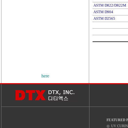
ASTM D822/D822M
ASTM D904
ASTM D2565
here
FEATURED 
◎ UV CURIN