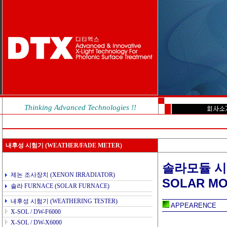
Thinking Advanced Technologies !!
내후성 시험기
(WEATHER/FADE METER)
솔라모듈 시
제논 조사장치 (XENON IRRADIATOR)
SOLAR MO
솔라 FURNACE (SOLAR FURNACE)
내후성 시험기 (WEATHERING TESTER)
APPEARENCE
X-SOL / DW-F6000
X-SOL / DW-X6000