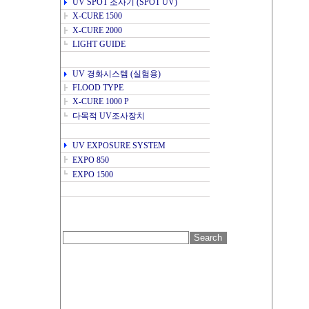
UV SPOT 조사기
(SPOT UV)
X-CURE 1500
X-CURE 2000
LIGHT GUIDE
UV 경화
시스템 (실험용)
FLOOD TYPE
X-CURE 1000 P
다목적 UV조사장치
UV EXPOSURE SYSTEM
EXPO 850
EXPO 1500