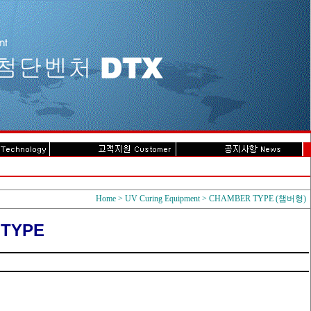
Home > UV Curing Equipment > CHAMBER TYPE (챔버형)
 TYPE