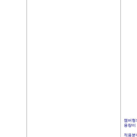
챔버형의
용량이
적용분