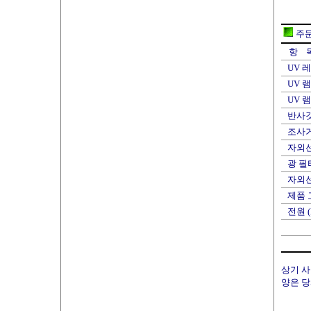
주
항 목 
UV 레진
UV 램프
UV 램프
반사갓 모
조사거
자외선
광 필
자외선
제품 
전원 (P
상기 사
양은 